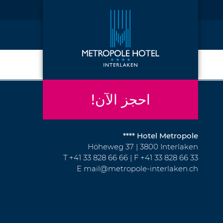
احجز الآن!
Hotel Metropole ****
Höheweg 37 | 3800 Interlaken
T
+41 33 828 66 66
| F +41 33 828 66 33
E
mail@metropole-interlaken.ch