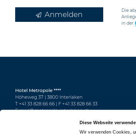
Die ab
Anmelden
Anlieg
in der
Hotel Metropole ****
Höheweg 37 | 3800 Interlaken
T
+41 33 828 66 66
| F +41 33 828 66 33
E
mail@metropole-interlaken.ch
Diese Webseite verwende
Wir verwenden Cookies, um