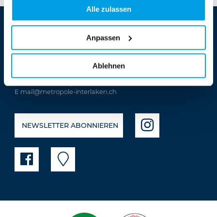
Alle zulassen
Anpassen
Hotel Metropole ****
Ablehnen
Höheweg 37 | 3800 Interlaken
T
+41 33 828 66 66
| F +41 33 828 66 33
E
mail@metropole-interlaken.ch
NEWSLETTER ABONNIEREN