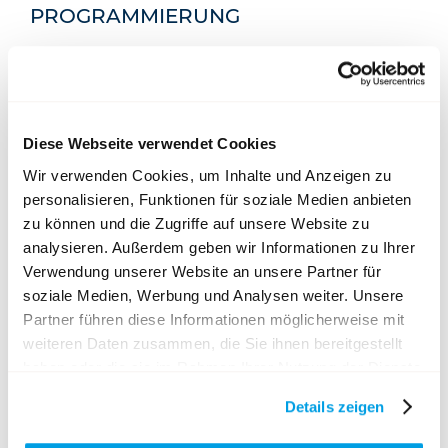
PROGRAMMIERUNG
HOMM interactive
Winkelriedstrasse 35 | 6003 Luzern
+41 41 210 70 00
mail@homm.ch
|
www.homm.ch
Diese Webseite verwendet Cookies
FOTOGRAFIE
Wir verwenden Cookies, um Inhalte und Anzeigen zu
personalisieren, Funktionen für soziale Medien anbieten
Andy Widmer
zu können und die Zugriffe auf unsere Website zu
HOMM interactive
analysieren. Außerdem geben wir Informationen zu Ihrer
Winkelriedstrasse 35 | 6003 Luzern
Verwendung unserer Website an unsere Partner für
+41 41 210 70 00
soziale Medien, Werbung und Analysen weiter. Unsere
aw@homm.ch
|
www.homm.ch
Partner führen diese Informationen möglicherweise mit
weiteren Daten zusammen, die Sie ihnen bereitgestellt
haben oder die sie im Rahmen Ihrer Nutzung der Dienste
gesammelt haben.
Details zeigen