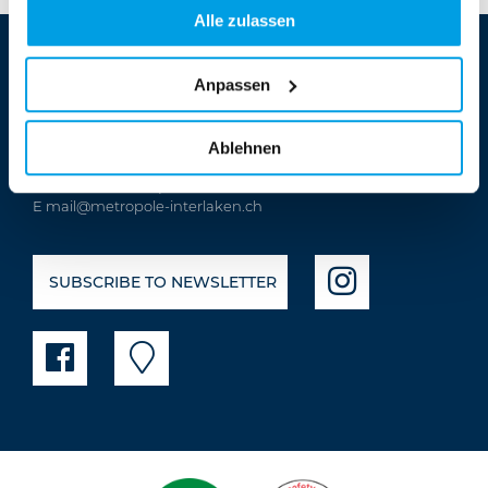
Alle zulassen
Anpassen
Hotel Metropole ****
Ablehnen
Höheweg 37 | 3800 Interlaken
T
+41 33 828 66 66
| F +41 33 828 66 33
E
mail@metropole-interlaken.ch
SUBSCRIBE TO NEWSLETTER