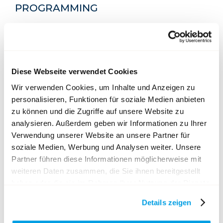
PROGRAMMING
HOMM interactive
Winkelriedstrasse 35 | 6003 Luzern
+41 41 210 70 00
mail@homm.ch
|
www.homm.ch
Diese Webseite verwendet Cookies
PHOTOGRAPHY
Wir verwenden Cookies, um Inhalte und Anzeigen zu
personalisieren, Funktionen für soziale Medien anbieten
Andy Widmer
zu können und die Zugriffe auf unsere Website zu
HOMM interactive
analysieren. Außerdem geben wir Informationen zu Ihrer
Winkelriedstrasse 35 | 6003 Luzern
Verwendung unserer Website an unsere Partner für
+41 41 210 70 00
soziale Medien, Werbung und Analysen weiter. Unsere
aw@homm.ch
|
www.homm.ch
Partner führen diese Informationen möglicherweise mit
weiteren Daten zusammen, die Sie ihnen bereitgestellt
haben oder die sie im Rahmen Ihrer Nutzung der Dienste
gesammelt haben.
Details zeigen