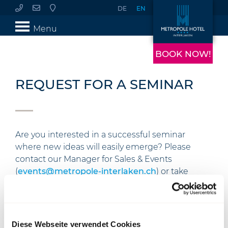
DE
EN
Menu
BOOK NOW!
REQUEST FOR A SEMINAR
Are you interested in a successful seminar
where new ideas will easily emerge? Please
contact our Manager for Sales & Events
(
events@metropole-interlaken.ch
) or take
advantage of the below-mentioned online-form
for an offer.
Diese Webseite verwendet Cookies