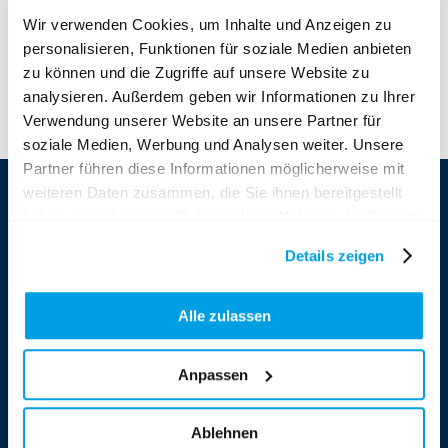
Wir verwenden Cookies, um Inhalte und Anzeigen zu
personalisieren, Funktionen für soziale Medien anbieten
HTTPS://WWW.METROPOLE-
INTERLAKEN.CH/SEMINAR
zu können und die Zugriffe auf unsere Website zu
analysieren. Außerdem geben wir Informationen zu Ihrer
Verwendung unserer Website an unsere Partner für
soziale Medien, Werbung und Analysen weiter. Unsere
Partner führen diese Informationen möglicherweise mit
weiteren Daten zusammen, die Sie ihnen bereitgestellt
haben oder die sie im Rahmen Ihrer Nutzung der Dienste
gesammelt haben.
Details zeigen
Hotel Metropole ****
Höheweg 37 | 3800 Interlaken
Alle zulassen
T
+41 33 828 66 66
| F +41 33 828 66 33
E
mail@metropole-interlaken.ch
Anpassen
SUBSCRIBE TO NEWSLETTER
Ablehnen